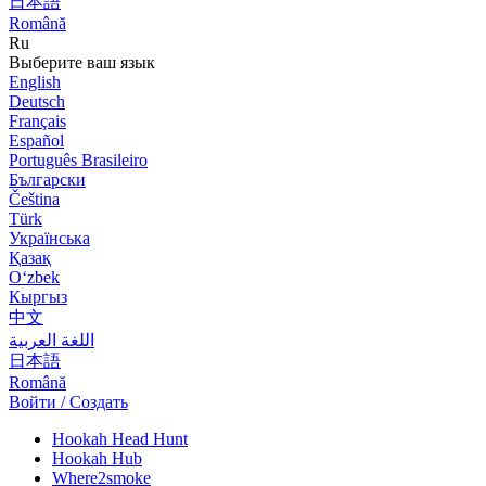
日本語
Română
Ru
Выберите ваш язык
English
Deutsch
Français
Español
Português Brasileiro
Български
Čeština
Türk
Українська
Қазақ
Оʻzbek
Кыргыз
中文
اللغة العربية
日本語
Română
Войти / Создать
Hookah Head Hunt
Hookah Hub
Where2smoke