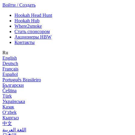
Войти / Создать
Hookah Head Hunt
Hookah Hub
Where2smoke
Стать спонсором
Акционеры HBW
Контакты
Ru
English
Deutsch
Français
Español
Português Brasileiro
Български
Čeština
Türk
Українська
Қазақ
Оʻzbek
Кыргыз
中文
اللغة العربية